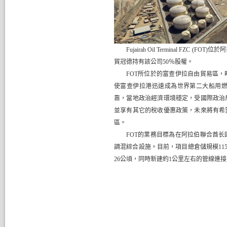
Fujairah Oil Terminal FZC (FOT)位於
阿
貿冠德持有該公司
50
％股權。
FOT所位於的
富查伊拉自由貿易區，
使富查伊拉港迅速成為世界第二大船用
靠，當地政治經濟環境穩定，受國際政治
並享有其它的稅收優惠政策，未來將有希
區。
FOT
的業務目標為在阿拉伯聯合酋长
調混綜合設施。目前
，項目總倉儲規模
115
26
公頃，同時新建約
1
公里左右的管線連接